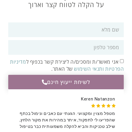
על הקלה לטווח קצר וארוך
השאירו פרטים כעת ואחזור בזמן הקרוב
אני מאשר/ת ומסכים/ה ליצירת קשר בכפוף ל
מדיניות
הפרטיות ותנאי השימוש
של האתר.
לשיחת ייעוץ חינם
Orli Hardon
 ונימול בכתף
בעקבות התקף של ורטיגו וטינטון המלווה בצפצופ
ת מקור הלחץ,
באוזניים . כבר מהטיפול השני אצל עודד הרגשתי
 כבר בטיפול
הקלה מרובה. הקל עלי באורח החיים ונתן לי מענה 