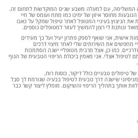
 המשלימה, עם למעלה משבע שנים המוקדשות לתחום זה.
נובעות מחוסר איזון של ימינו כמו מתח ועומס של חיי
ות את הניצוץ בעיניי המטופל לאחר טיפול שמקל על כאבו
ד ונותנת לי רצון להמשיך לעזור למטופלים נוספים.
ות אישית, אני שואף לספק פתרון יעיל ועל כך מעידים
יקור יבש
י מחפשים את השירותים שלי לאחר מיצוי דרכים
חודרניים. כמו כן, אצל מרבית מטופליי ישנה הסתמכות
 לטיפול אצלי. אני מאמין ביכולת הריפוי הטבעית של הגוף
בי) שונה מדיקור סיני קלאסי. מדובר
ם על ידי פיזיותרפיסטים, ונתמך
ל טיפולים טבעיים כולל דיקור, כוסות רוח,
ות כאב (ולא נקודות צ'י כמו דיקור
מניסיוני שישנה דרך טבעית לטיפול בבעיה שגורמת לך סבל
ר מפחית כאב, משפר טווחי תנועה
 ללוות אותך בתהליך הריפוי והשיקום. מומלץ ליצור קשר כבר
ת תנועתית.
ן לפרטים