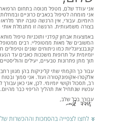
אני עודד שלם, מטפל מנוסה בתחום הרפואה
אני מומחה לטיפול בכאבים כרוניים ובמחלות ה
היומיום. עבורי, אין הרגשה טובה יותר מלרא
בצורה משמעותית. הרגשה זו מתגמלת אותי מאו
באמצעות אבחון קפדני ותוכניות טיפול מותאמ
מומחה לד
המשובים של מאות ממטופליי. רבים ממטופלי
קונבנציונליות כמו ניתוחים שונים וטיפולים 
יומיומית על תרופות משככות כאבים עד הגעתם
הדיקור היבש (נקרא גם דיקור מער
תוך מתן פתרונות טבעיים, יעילים והוליסטיים.
בכלי טיפולי שנמצא בשימוש ג
עבור כך הקמתי שתי קליניקות בהן מגוון רחב ש
במחקרים. דיקור זה פועל על נקוד
אלקטרו-אקופונקטורה ועוד. אני סמוך ובטוח 
סיני) ומשלב גם עיסוי. הדיקו
רב, תסכול וקושי יומיומי. לכן, אני כאן עבורך
ומוגבלו
עכשיו שנתחיל את תהליך הריפוי כבר מהיום.
עבורך בכל שלב,
לחצו כא
לחצו לצפייה בהסמכות וההכשרות שלי