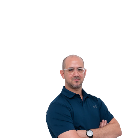
טיפול באמצעות סו
סו-ג'וק היא מערכת ריפוי הוליסטית שמקורה בד
ה-80, שפותחה על ידי ד"ר פארק ג'יי וו. המונח 
קוריאניות שמשמעותן "יד" (סו) ו"רגל" (ג'וק), 
שלו בידיים וברגליים כמיקרוקוסמוסים של ה
בטכניקות שונות כגון אקופרסורה, דיקור ורפלקס
ספציפיות של הידיים והרגליים כדי לעורר את יכו
של הגוף. סו-ג'וק שואפת להחזיר את האיזון וההרמו
במגוון רחב של מחלות פיזיות ורגש