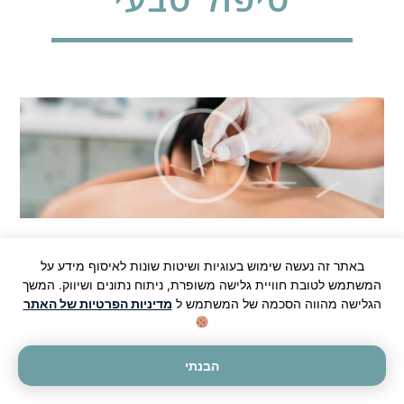
בעיות קשב וריכוז הפכו לאחת התופעות הנפוצות ביותר
באתר זה נעשה שימוש בעוגיות ושיטות שונות לאיסוף מידע על
בעידן המודרני, בקרב ילדים, נוער ואף מבוגרים. הקושי
המשתמש לטובת חוויית גלישה משופרת, ניתוח נתונים ושיווק. המשך
להתרכז, חוסר שקט פנימי, חוסר סבלנות, פיזור מחשבתי
הגלישה מהווה הסכמה של המשתמש ל
מדיניות הפרטיות של האתר
ואי שקט מוטורי – כל אלו משפיעים על התפקוד היומיומי,
הלימודי והחברתי.
הבנתי
בעיות קשב וריכוז טיפול