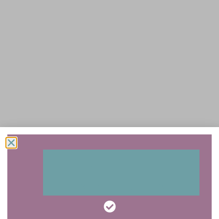
חדש! תוכנית
"שקט בראש"