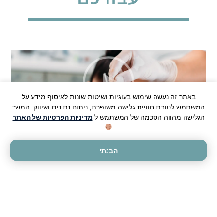
באתר זה נעשה שימוש בעוגיות ושיטות שונות לאיסוף מידע על
המשתמש לטובת חוויית גלישה משופרת, ניתוח נתונים ושיווק. המשך
הגלישה מהווה הסכמה של המשתמש ל
מדיניות הפרטיות של האתר
חרדה עלולה להיות תחושת מועקה מתמשכת, דופק
מואץ, לחץ בחזה, מחשבות טורדניות, קושי לישון, קושי
הבנתי
לנשום – ובעיקר קושי
להירגע
. זה מצב שמפריע לתפקוד,
לעבודה, לזוגיות, ולחיים עצמם.
אנשים רבים שמרגישים חרדה פונים מיידית לתרופות –
אך לא כולם יודעים שיש גם דרך טבעית, עמוקה ומדויקת
להתמודד עם חרדה, מבלי להכניס לגוף כימיקלים או
לסבול מתופעות לוואי.