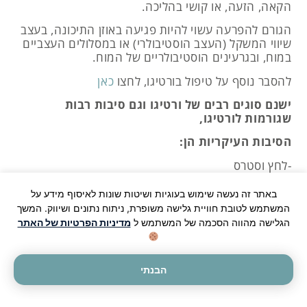
הקאה, הזעה, או קושי בהליכה.
הגורם להפרעה עשוי להיות פגיעה באוזן התיכונה, בעצב
שיווי המשקל (העצב הוסטיבולרי) או במסלולים העצביים
במוח, ובגרעינים הוסטיבולריים של המוח.
להסבר נוסף על טיפול בורטיגו, לחצו
כאן
ישנם סוגים רבים של ורטיגו וגם סיבות רבות
שגורמות לורטיגו,
הסיבות העיקריות הן:
-לחץ וסטרס
-שרירים נוקשים/תפוסים בגב עליון ובצוואר
באתר זה נעשה שימוש בעוגיות ושיטות שונות לאיסוף מידע על
המשתמש לטובת חוויית גלישה משופרת, ניתוח נתונים ושיווק. המשך
-אי זרימת דם תקינה באזור הצוואר
הגלישה מהווה הסכמה של המשתמש ל
מדיניות הפרטיות של האתר
-חוסר חמצן בעקבות כל הנ"ל וכתוצאה מכך נוצר לחץ על
העצב הוסטיבולרי הגורם לורטיגו.
הבנתי
מעבר לטיפול בורטיגו באמצעות סו-ג'וק (דיקור קוריאני)
ועיסוי, קיימות מניפולציות ייחודיות נוספות שניתן ליישם
על מנת להפחית את הורטיגו ואת ההפרעה שהוא גורם.