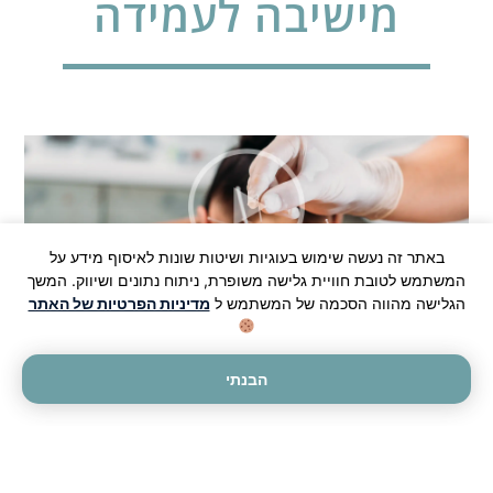
מישיבה לעמידה
באתר זה נעשה שימוש בעוגיות ושיטות שונות לאיסוף מידע על
המשתמש לטובת חוויית גלישה משופרת, ניתוח נתונים ושיווק. המשך
הגלישה מהווה הסכמה של המשתמש ל
מדיניות הפרטיות של האתר
כאב בברך בעת מעבר מישיבה לעמידה הוא תופעה
שכיחה המטרידה רבים. הגורמים לכאב זה מגוונים ובד"כ
הבנתי
ניתן לפתור אותם באמצעות רפואה הוליסטית משולבת.
כאב בברך במעבר מישיבה
לעמידה: הבנה ופתרון בגישה