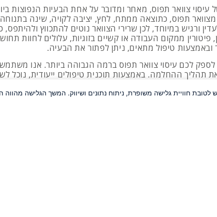
 עיסוי צוואר תפוס, מאחר ומדובר על אחת הבעיות הנפוצות ביות
מצוואר תפוס, כתוצאה ממתח, לחץ, יציבה לקויה, שינה בתנוחה 
ין ורגיש במיוחד, לכן שרירי הצוואר נוטים להתכווץ ולהיתפס,
, פיטורין ממקום העבודה או קשיים בזוגיות, עלולים לחוות תחו
ר ובאמצעות טיפול מתאים, ניתן לפתור את הבעיה.
לספק לכם עיסוי צוואר תפוס ברמה הגבוהה ביותר. אנו משתמשי
 את תהליך ההחלמה. באמצעות תוכנית טיפולים ייעודית, נוכל לש
 תרגילים ומתיחות שתעשו בבית.
 לטובת חוויית גלישה משופרת, ניתוח נתונים ושיווק. המשך הגלישה מהוו
ס – כל הסיבות לפנות לטיפול
ב שלהם, מאחר והם נוטים להתעלם מהמצוקה שהגוף משדר. א
שות על ביצוע של פעולות יומיומיות וללא ספק להשפיע על איכות
וי מקצועי ומותאם אישית, תוכלו לשחרר את שרירי הצוואר ולי
ר תפוס מתקשים להזיז את הראש מצד לצד, דבר שכמובן מונע כל
ראש, כאבי כתפיים וכאבי ידיים. מעבר לכך, הדבר עלול להשפיע 
עיסוי המתבצע על ידי מעסה מוסמך ומיומן, תוכלו לשחרר בעדינ
תן להפחית את הנוקשות ולהבטיח לעצמכם שנת לילה טובה יותר