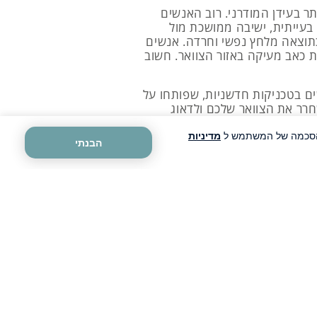
ר בעידן המודרני. רוב האנשים
בעייתית, ישיבה ממושכת מול
 כתוצאה מלחץ נפשי וחרדה. אנשים
שת כאב מעיקה באזור הצוואר. חשוב
ם בטכניקות חדשניות, שפותחו על
חרר את הצוואר שלכם ולדאוג
ה הסכמה של המשתמש ל
מדיניות
הבנתי
ך למעשה, צוואר תפוס עלול
 החיים. לכן אין שום סיבה
הנות מתנועה חופשית ונטולת
 סוג של פעילות גופנית, מקשה
על איכות השינה, לכן חשוב לטפל
ות את שרירי הצוואר ולהגביר את
.