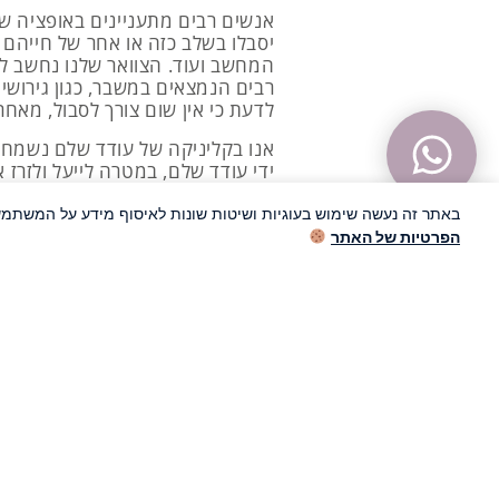
אנשים רבים מתעניינים באופציה של
יסבלו בשלב כזה או אחר של חייהם 
המחשב ועוד. הצוואר שלנו נחשב לעד
רבים הנמצאים במשבר, כגון גירושין
לדעת כי אין שום צורך לסבול, מאח
אנו בקליניקה של עודד שלם נשמח 
ידי עודד שלם, במטרה לייעל ולזרז
שהוא יישאר חופשי מכאב, באמצעות
באתר זה נעשה שימוש בעוגיות ושיטות שונות לאיסוף מידע על המשתמש
הפרטיות של האתר
עיסוי לצוואר תפו
אנשים רבים מתעלמים מתחושת הכא
להגביל את טווח התנועה שלכם, להק
להמשיך לסבול, מאחר ובאמצעות עיס
כאבים. רוב האנשים הסובלים מצווא
על הנהיגה ואף עלול להוביל לכאבי 
בבעיה מוקדם ככל הניתן. באמצעות 
זרימת הדם באזור. כתוצאה מכך, ני