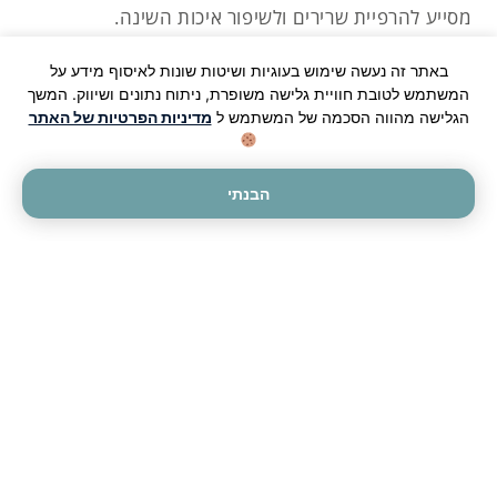
מסייע להרפיית שרירים ולשיפור איכות השינה.
קומפלקס B
באתר זה נעשה שימוש בעוגיות ושיטות שונות לאיסוף מידע על
המשתמש לטובת חוויית גלישה משופרת, ניתוח נתונים ושיווק. המשך
טיפול תומך במצבים של מתח נפשי, טינטון, בעיות שינה
הגלישה מהווה הסכמה של המשתמש ל
מדיניות הפרטיות של האתר
ודיכאון.
פרוביוטיקה
הבנתי
יעילה לטיפול במגוון מצבים, כולל:
תסמונת המעי הרגיז
נפיחות וגזים
חולשה במערכת החיסון
אלרגיות
כורכומין נוזלי
מטפל בדלקות שונות ומאפשר ספיגה מוגברת בזכות
פורמולה מתקדמת.