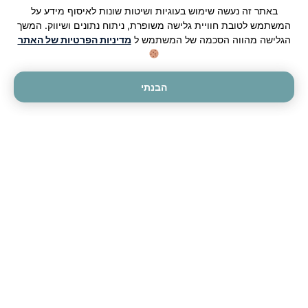
באתר זה נעשה שימוש בעוגיות ושיטות שונות לאיסוף מידע על
1. דיקור סיני – הרגעה דרך
המשתמש לטובת חוויית גלישה משופרת, ניתוח נתונים ושיווק. המשך
הגלישה מהווה הסכמה של המשתמש ל
מדיניות הפרטיות של האתר
מערכת החיסון והנשימה
הבנתי
דיקור סיני הוא כלי מרכזי בטיפול בשיעול כרוני או עונתי.
מחטים עדינות מוחדרות לנקודות דיקור שמאזנות בין
מערכת החיסון, מערכת הנשימה ומערכת העצבים. עשויה
להיות ירידה בתדירות השיעול כבר מהטיפול הראשון,
במיוחד כשהשיעול נובע מרקע של אלרגיה, רגישות באף
או גירוי גרוני. בקליניקה ניתן לשלב סוגי דיקור נוספים כמו
דיקור קוריאני ודיקור באוזן (אוריקולותרפיה).