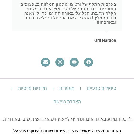
בעקבות התקף של ורטיגו וטינטון המלווה בצפצופים
באוזניים . כבר מהטיפול השני אצל עודד הרגשתי
הקלה מרובה. הקל עלי באורח החיים ונתן לי מענה
נכון ומומלץ ! ממשיכה את הטיפול וממליצה בחום
ובאהבה!!!
Orli Hardon
טיפולים טבעיים
מאמרים
מדיניות פרטיות
הצהרת נגישות
* כל המידע באתר אינו תחליף לייעוץ רפואי והשימוש בו באחריות
המשתמש בלבד.
יש להיוועץ עם רופא בכל מקרה שאינך חש בטוב.
באתר זה נעשה שימוש בעוגיות ושיטות שונות לאיסוף מידע על