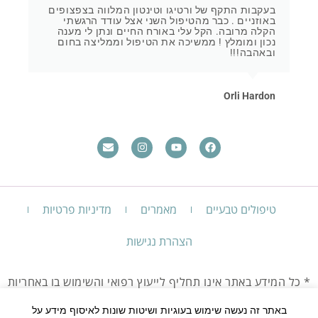
בעקבות התקף של ורטיגו וטינטון המלווה בצפצופים
באוזניים . כבר מהטיפול השני אצל עודד הרגשתי
הקלה מרובה. הקל עלי באורח החיים ונתן לי מענה
נכון ומומלץ ! ממשיכה את הטיפול וממליצה בחום
ובאהבה!!!
Orli Hardon
טיפולים טבעיים
מאמרים
מדיניות פרטיות
הצהרת נגישות
* כל המידע באתר אינו תחליף לייעוץ רפואי והשימוש בו באחריות
המשתמש בלבד.
יש להיוועץ עם רופא בכל מקרה שאינך חש בטוב.
באתר זה נעשה שימוש בעוגיות ושיטות שונות לאיסוף מידע על