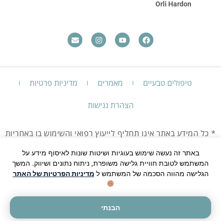
Orli Hardon
טיפולים טבעיים
מאמרים
מדיניות פרטיות
הצהרת נגישות
* כל המידע באתר אינו תחליף לייעוץ רפואי והשימוש בו באחריות
המשתמש בלבד.
יש להיוועץ עם רופא בכל מקרה שאינך חש בטוב.
באתר זה נעשה שימוש בעוגיות ושיטות שונות לאיסוף מידע על
המשתמש לטובת חוויית גלישה משופרת, ניתוח נתונים ושיווק. המשך
© כל הזכויות שמורות לעודד שלם הקליניקה לרפואה
הגלישה מהווה הסכמה של המשתמש ל
מדיניות הפרטיות של האתר
משלימה
הבנתי
עיצוב ובניית אתר על ידי
תן-בוסט שיווק דיגיטלי לעסקים