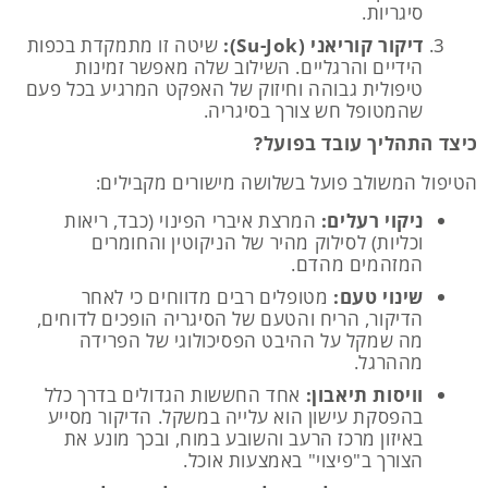
סיגריות.
דיקור קוריאני (Su-Jok):
שיטה זו מתמקדת בכפות
הידיים והרגליים. השילוב שלה מאפשר זמינות
טיפולית גבוהה וחיזוק של האפקט המרגיע בכל פעם
שהמטופל חש צורך בסיגריה.
כיצד התהליך עובד בפועל?
הטיפול המשולב פועל בשלושה מישורים מקבילים:
ניקוי רעלים:
המרצת איברי הפינוי (כבד, ריאות
וכליות) לסילוק מהיר של הניקוטין והחומרים
המזהמים מהדם.
שינוי טעם:
מטופלים רבים מדווחים כי לאחר
הדיקור, הריח והטעם של הסיגריה הופכים לדוחים,
מה שמקל על ההיבט הפסיכולוגי של הפרידה
מההרגל.
וויסות תיאבון:
אחד החששות הגדולים בדרך כלל
בהפסקת עישון הוא עלייה במשקל. הדיקור מסייע
באיזון מרכז הרעב והשובע במוח, ובכך מונע את
הצורך ב"פיצוי" באמצעות אוכל.