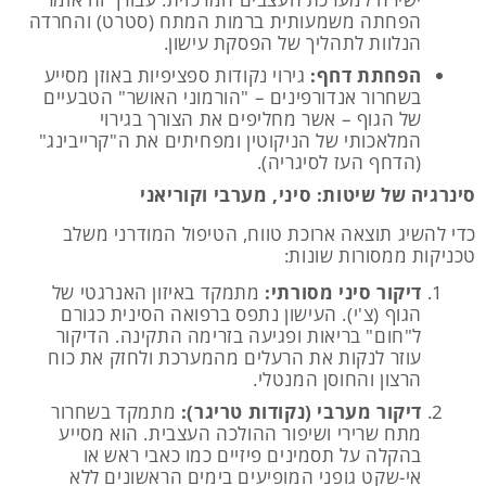
הפחתה משמעותית ברמות המתח (סטרט) והחרדה
הנלוות לתהליך של הפסקת עישון.
הפחתת דחף:
גירוי נקודות ספציפיות באוזן מסייע
בשחרור אנדורפינים – "הורמוני האושר" הטבעיים
של הגוף – אשר מחליפים את הצורך בגירוי
המלאכותי של הניקוטין ומפחיתים את ה"קרייבינג"
(הדחף העז לסיגריה).
סינרגיה של שיטות: סיני, מערבי וקוריאני
כדי להשיג תוצאה ארוכת טווח, הטיפול המודרני משלב
טכניקות ממסורות שונות:
דיקור סיני מסורתי:
מתמקד באיזון האנרגטי של
הגוף (צ'י). העישון נתפס ברפואה הסינית כגורם
ל"חום" בריאות ופגיעה בזרימה התקינה. הדיקור
עוזר לנקות את הרעלים מהמערכת ולחזק את כוח
הרצון והחוסן המנטלי.
דיקור מערבי (נקודות טריגר):
מתמקד בשחרור
מתח שרירי ושיפור ההולכה העצבית. הוא מסייע
בהקלה על תסמינים פיזיים כמו כאבי ראש או
אי-שקט גופני המופיעים בימים הראשונים ללא