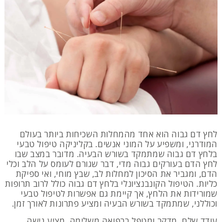
לחץ דם גבוה הוא אחד מהמחלות השכיחות ביותר בעולם
המודרני, ומשפיע על המוני אנשים. בקליניקה טיפול טבעי
בלחץ דם גבוה שמתמקד בשורש הבעיה. מדובר במצב שבו
לחץ הדם בעורקים גבוה מדי, דבר שגורם לעומס על הלב וכלי
הדם, ומגביר את הסיכון למחלות לב, שבץ מוחי, ואי ספיקת
כליות. הטיפול הקונבנציונלי בלחץ דם גבוה כולל לרוב תרופות
שמורידות את הלחץ, אך קיימת גם אפשרות לטיפול טבעי
וכוללני, שמתמקד בשורש הבעיה ומציע פתרונות לאורך זמן.
עודד שלם, מדקר ומטפל ברפואה משלימה, מציע גישה