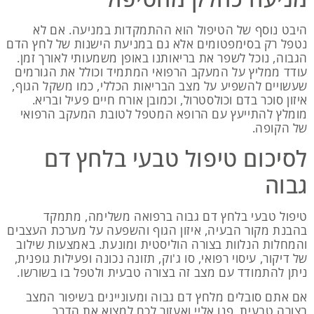
היבט נוסף של הטיפול הוא ההתמקדות במניעה. אם לא
נטפל רק בסימפטומים אלא גם במניעת הישנות של לחץ הדם
הגבוה, נוכל לשפר את בריאותנו באופן משמעותי לאורך זמן.
עודד ממליץ על המעקב הרפואי המתמיד וכולל את הגורמים
שעשויים להשפיע על מצב הבריאות הכללי, כמו משקל הגוף,
איזון סוכר בדם וכולסטרול, וכמובן אורח חיים פעיל ובריא.
מומלץ להתייעץ עם הרופא המטפל לטובת המעקב הרפואי
של הקופה.
לסיכום טיפול טבעי בלחץ דם
גבוה
טיפול טבעי בלחץ דם גבוה ברפואה משלימה, מתמקד
בהבנת מקור הבעיה, איזון הגוף והשפעה על מערכת העצבים
והמחלות הנלוות בצורה הוליסטית ומונעת. באמצעות שילוב
של דיקור, עיסוי רפואי, סו ג'וק, תזונה נכונה ופעילות גופנית,
ניתן להתמודד עם מצב זה בצורה טבעית ולטפל בו בשורשו.
אם אתם סובלים מלחץ דם גבוה ומעוניינים בשיפור המצב
בצורה טבעית, פנו אליי ואעזור לכם למצוא את הדרך