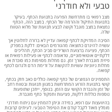
טבעי ולא חודרני
מצב רפואי בו מתרחשת הפרעה בתנועת הכתף. בעיקר
בתנועות התיקול וההרמה של הכתף. במצב הזה, הכתף
נמצאת במצב מוגבל וקשה לבצע תנועות של מלוא הטווח
שלה.
הסיבה המדויקת לכתף קפואה עדיין לא ברורה לחלוטין אך
עשויה להיגרם כתוצאה מהגורמים הבאים: דלקת במפרק
הכתף, פציעה ברצועת השרירים סביב הכתף, תהליכים
דלקתיים אוטואימוניים, טראומה לכתף או פעילות רפואית או
פיזית מוגברת לאורך זמן. גם מחלות מסוימות כמו סוכרת או
מחלות ניווניות עשויות להקשות על זרימת הדם ולגרום לכתף
קפואה.
התסמינים הנפוצים של כתף קפואה כוללים כאב חזק בכתף,
קושי בתנועת הזרוע המתרחשת במגוון תנועות ובטווח רחב
של זמן והגברת הקושי עם הזמן. בנוסף, ייתכן שתופעות
נוספות כוללות דלקות, פציעות ותפקוד כתף מוגברת.
בהיוועצות עם רופא, במידה וניתן להמתין עם ניתוח חודרני
מומלץ מאוד לקבל קודם את הטיפול הטבעי. לעיתים קרובות