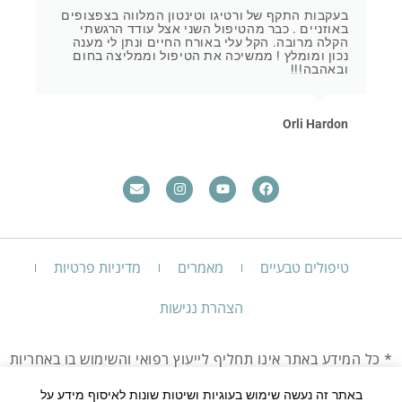
בעקבות התקף של ורטיגו וטינטון המלווה בצפצופים
באוזניים . כבר מהטיפול השני אצל עודד הרגשתי
הקלה מרובה. הקל עלי באורח החיים ונתן לי מענה
נכון ומומלץ ! ממשיכה את הטיפול וממליצה בחום
ובאהבה!!!
Orli Hardon
טיפולים טבעיים
מאמרים
מדיניות פרטיות
הצהרת נגישות
* כל המידע באתר אינו תחליף לייעוץ רפואי והשימוש בו באחריות
המשתמש בלבד.
יש להיוועץ עם רופא בכל מקרה שאינך חש בטוב.
באתר זה נעשה שימוש בעוגיות ושיטות שונות לאיסוף מידע על