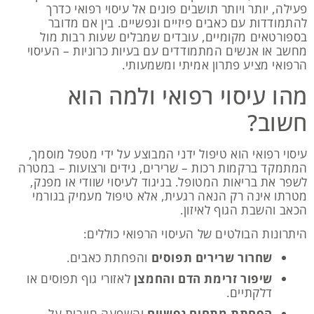
פעילה, יותר ויותר תושבים פונים אל עיסוי רפואי כדרך
להתמודדות עם כאבים פיזיים ונפשיים. בין אם מדובר
בספורטאים מקומיים, עובדים שמבלים שעות רבות מול
מחשב או אנשים המתמודדים עם בעיות כרוניות – העיסוי
הרפואי מציע פתרון אמיתי ומשמעותי.
מהו עיסוי רפואי ולמה הוא
חשוב?
עיסוי רפואי הוא טיפול ידני המבוצע על ידי מטפל מוסמך,
המתמקד ברקמות רכות – שרירים, גידים ורצועות – במטרה
לשפר את בריאות המטופל. בניגוד לעיסוי שוודי או מפנק,
מטרתו אינה רק הנאה רגעית, אלא טיפול מעמיק בגורמי
הכאב והשבת הגוף לאיזון.
היתרונות הבולטים של העיסוי הרפואי כוללים:
שחרור שרירים תפוסים
והפחתת כאבים.
שיפור זרימת הדם והחמצן
לאזורי גוף תפוסים או
דלקתיים.
הפחתת מתחים נפשיים
והשפעה חיובית על