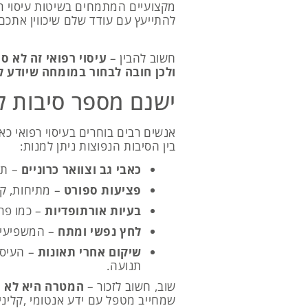
מקצועיים המתמחים בשיטות עיסוי ר
להתייעץ עם עודד שלם שיכווין אתכם
חשוב להבין –
עיסוי רפואי זה לא ס
ולכן חובה לבחור במומחה שיודע ל
ישנם מספר סיבות לג
אנשים רבים בוחרים בעיסוי רפואי כ
בין הסיבות הנפוצות ניתן למנות:
כאבי גב וצוואר כרוניים
– תו
פציעות ספורט
– מתיחות, קר
בעיות אורתופדיות
– כמו פרי
לחץ נפשי ומתח
– המשפיעים 
שיקום אחרי תאונות
– העיסו
תנועה.
שוב, חשוב לזכור –
המטרה היא לא ר
שמחייב מטפל עם ידע אנטומי ,קליני, 