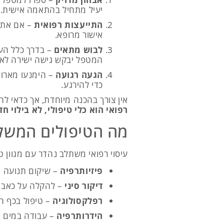
יעיל מתחיל בהתאמה אישית.
התייעצות רפואית
– אם אתם 
אישור מרופא.
לבוש מתאים
– בדרך כלל העי
המטפל יבקש גישה ישירה לאז
הגעה רגועה
– הימנעו מארוח
כדי להירגע.
אין צורך בהכנה מיוחדת, אך כדאי לה
רפואי הוא כלי טיפולי, לא בילוי ח
מה הטיפולים המשל
עיסוי רפואי משתלב נהדר עם מגוון 
פיזיותרפיה
– שיקום תנועה וח
דיקור סיני
– להקלה על כאבים
רפלקסולוגיה
– טיפול בכף ה
הידרותרפיה
– עבודה במים ח