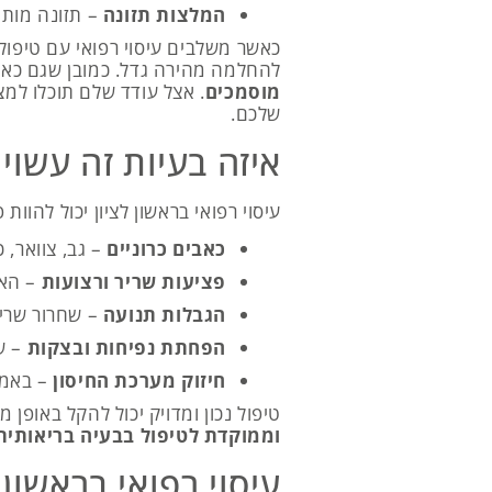
המלצות תזונה
– תזונה מותא
כאשר משלבים עיסוי רפואי עם טיפול
להחלמה מהירה גדל. כמובן שגם כאן
מוסמכים
. אצל עודד שלם תוכלו למצ
שלכם.
איזה בעיות זה עשוי
עיסוי רפואי בראשון לציון יכול להוות 
כאבים כרוניים
– גב, צוואר, 
פציעות שריר ורצועות
– האצ
הגבלות תנועה
– שחרור שריר
הפחתת נפיחות ובצקות
– ש
חיזוק מערכת החיסון
– באמצ
טיפול נכון ומדויק יכול להקל באופן 
וממוקדת לטיפול בבעיה בריאותית
עיסוי רפואי בראשון 