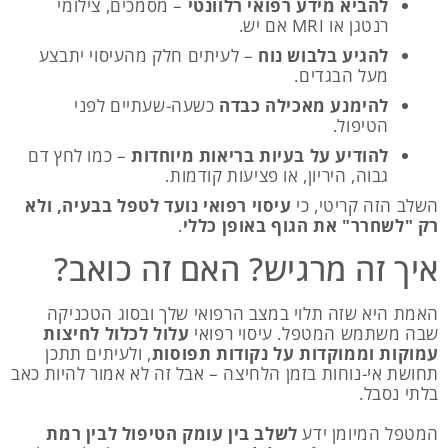
להביא מידע רפואי רלוונטי
– מסמכים, צילומי
רנטגן או MRI אם יש.
להגיע בלבוש נוח
– לעיתים חלק מהעיסוי יתבצע
מעל הבגדים.
להימנע מאכילה כבדה
כשעה-שעתיים לפני
הטיפול.
להודיע על בעיות בריאות מיוחדות
– כמו לחץ דם
גבוה, היריון, או פציעות קודמות.
השלב הזה קריטי, כי
עיסוי רפואי נועד לטפל בבעיה, ולא
רק "לשחרר" את הגוף באופן כללי
.
איך זה מרגיש? האם זה כואב?
האמת היא שזה תלוי במצב הרפואי שלך ובסוג הטכניקה
שבה משתמש המטפל. עיסוי רפואי
עלול לכלול לחיצות
עמוקות וממוקדות על נקודות תפוסות
, ולעיתים תתכן
תחושת אי-נוחות בזמן הלחיצה – אבל זה לא אמור להיות כאב
בלתי נסבל.
המטפל המיומן ידע
לשלב בין עומק הטיפול לבין רמת