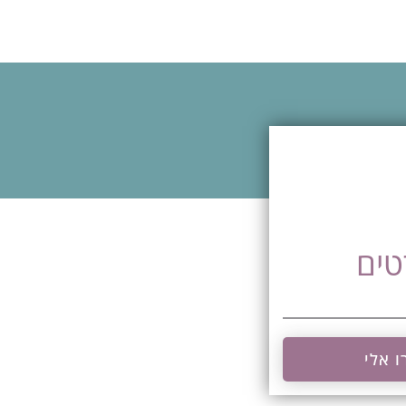
טים
ו אלי